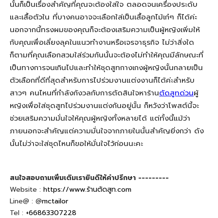
นั้นก็เป็นเรื่องสำคัญที่คุณจะต้องใส่ใจ ตลอดจนเครื่องประดับ
และเสื้อตัวใน ที่บางคนอาจจะเลือกใส่เป็นเสื้อลูกไม้เก๋ๆ ก็ได้ค่ะ
นอกจากนี้ทรงผมของคุณก็จะต้องเสริมความเป็นผู้หญิงเพิ่มให้
กับคุณเพื่อเลี่ยงลุคในแนวทำงานหรือเจรจาธุรกิจ ไม่ว่าสิ่งใด
ก็ตามที่คุณเลือกสวมใส่ร่วมกันนั้นจะต้องไม่ทำให้คุณมีลักษณะที่
เป็นทางการจนเกินไปและทำให้ชุดสูทกางเกงผู้หญิงนั้นกลายเป็น
ตัวเลือกที่ดีที่สุดสำหรับการไปร่วมงานแต่งงานก็ได้ค่ะสำหรับ
สาวๆ คนไหนที่กำลังกังวลกับการตัดสินใจหาร้าน
ตัดสูทด่วน
ผู้
หญิงเพื่อใส่ชุดสูทไปร่วมงานแต่งกันอยู่นั้น ก็หวังว่าโพสต์นี้จะ
ช่วยเสริมความมั่นใจให้คุณผู้หญิงทั้งหลายได้ แต่ทั้งนี้แม้ว่า
ภายนอกจะสำคัญแต่ความมั่นใจจากภายในนั้นสำคัญยิ่งกว่า ดัง
นั้นไม่ว่าจะใส่ชุดไหนก็ขอให้มั่นใจไว้ก่อนนะคะ
สนใจสอบถามเพิ่มเติมเรายินดีให้คำปรึกษา ---------
Website :
https://www.ร้านตัดสูท.com
Line@ : @
mctailor
Tel :
+66863307228