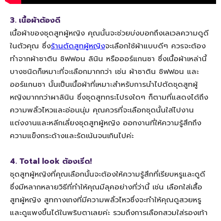
3. เนื้อผ้าต้องดี
เนื้อผ้าของชุดสูทผู้หญิง คุณนั้นจะช่วยบ่งบอกถึงเลเวลความดูดี
ในตัวคุณ ซึ่ง
ร้านตัดสูทผู้หญิง
จะเลือกใช้ผ้าแบบดีๆ ควรจะต้อง
ทำจากผ้าซาติน ชิฟฟอน ลินิน หรือออร์แกนซา ซึ่งเนื้อผ้าเหล่านี้
บางชนิดก็เหมาะที่จะเลือกมากกว่า เช่น ผ้าซาติน ชิฟฟอน และ
ออร์แกนซา นั้นเป็นเนื้อผ้าที่เหมาะสำหรับการนำไปตัดชุดสูทผู้
หญิงมากกว่าผาลินิน ซึ่งชุดสูทกระโปรงใดๆ ก็ตามที่แสดงได้ถึง
ความพลิ้วไหวและอ่อนนุ่ม คุณควรที่จะเลือกชุดนั้นใส่ไปงาน
แต่งงานและหลีกเลี่ยงชุดสูทผู้หญิง ออกงานที่ให้ความรู้สึกถึง
ความแข็งกระด้างและรัดเน้นจนเกินไปค่ะ
4. Total look ต้องเริ่ด!
ชุดสูทผู้หญิงที่คุณเลือกนั้นจะต้องให้ความรู้สึกที่เรียบหรูและดูดี
ซึ่งมีหลากหลายวิธีที่ทำให้คุณมีลุคอย่างที่ว่านี้ เช่น เลือกใส่เสื้อ
สูทผู้หญิง สูทกางเกงที่มีความพลิ้วไหวซึ่งจะทำให้คุณดูสวยหรู
และดูแพงขึ้นได้ในพริบตาเลยค่ะ รวมถึงการเลือกสวมใส่รองเท้า