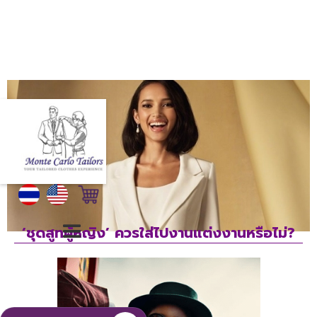
‘ชุดสูทผู้หญิง’ ควรใส่ไปงานแต่งงานหรือไม่?