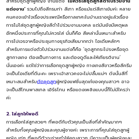
สำหรับชุดสูทผู้หญิง งานแต่ง
‘ไม่ควรใส่ชุดสูทสีดำไปร่วมงาน
แต่งงาน’
รวมไปถึงสีกรมท่า สีเทา หรือแม้แต่สีเทาเข้มค่ะ หลาย
คนคงจะเข้าใจเรื่องประเพณีหรือกาลเทศะในบ้านเราอยู่แล้วเรื่อง
การไม่ใส่ชุดสูทผู้หญิงสีดำไปร่วมงานมงคล แต่มันยังมีเหตุผล
อีกหนึ่งประการที่คุณไม่ควรใส่ นั่นก็คือ สีเหล่านั้นเหมาะสำหรับ
การไปเจรจาหรือประชุมทางธุรกิจเสียมากกว่า ไอเดียหลักๆ
สำหรับการแต่งตัวไปร่วมงานแต่งก็คือ ‘ชุดสูทกระโปรงหรือชุด
สูทกางเกง ต้องเป็นทางการ และต้องดูดีและให้เกียรติงาน’
นั่นเองค่ะ แต่ใช่ว่าการเลือกชุดสูทผู้หญิง กางเกงสีขาวหรือสีครีม
จะเป็นไอเดียที่ดีนะคะ เพราะเจ้าสาวคงจะไม่ปลื้มแน่ๆ ดังนั้นสีที่
เหมาะสมสำหรับ
ตัดชุดสูท
ผู้หญิงแฟชั่นสุดเก๋ของคุณสาวๆ อาจ
จะเป็นสีโทนพาสเทล เอิร์ธโทน หรือแดงเพลิงแบบนี้ก็ไม่มีใครว่า
ค่ะ
2. ใส่สูทให้พอดี
การเลือกใส่สูทสวยๆ ที่พอดีกับตัวคุณเป็นสิ่งที่สำคัญมากๆ
สำหรับทั้งคุณผู้หญิงและคุณผู้ชายค่ะ เพราะการที่คุณใส่ชุดสูทผู้
หญิง เท่ๆ ที่พอดีตัวจะช่วยทำให้คุณสาวๆ มีความเป็นผู้หญิงและ