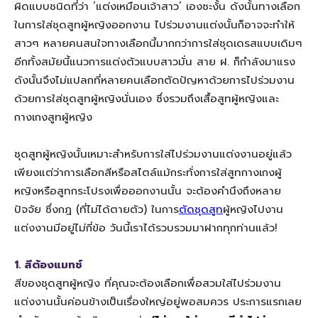
ผิดแบบชนิดที่ว่า ‘แต่งเหมือนเจ้าสาว’ เองซะงั้น ดังนั้นทางเลือก
ในการใส่ชุดสูทผู้หญิงออกงาน ไปร่วมงานแต่งนั้นก็อาจจะทำให้
สาวๆ หลายคนสนใจทางเลือกนี้มากกว่าการใส่ชุดเดรสแบบเดิมๆ
อีกทั้งสมัยนี้แนวการแต่งตัวแบบสาวมั่น สาย ฝ. ก็กำลังมาแรง
ดังนั้นจึงไม่แปลกที่หลายคนเลือกตัดปัญหาด้วยการไปร่วมงาน
ด้วยการใส่ชุดสูทผู้หญิงนั่นเอง ซึ่งรวมถึงเสื้อสูทผู้หญิงและ
กางเกงสูทผู้หญิง
ชุดสูทผู้หญิงนั้นเหมาะสำหรับการใส่ไปร่วมงานแต่งงานอยู่แล้ว
เพียงแต่ว่าการเลือกสีหรือสไตล์แม้กระทั่งการใส่สูทกางเกงผู้
หญิงหรือสูทกระโปรงเพื่อออกงานนั้น จะต้องคำนึงถึงหลาย
ปัจจัย ซึ่งกฎ (ที่ไม่ได้ตายตัว) ในการ
ตัดชุดสูท
ผู้หญิงไปงาน
แต่งงานมีอยู่ไม่กี่ข้อ วันนี้เราได้รวบรวมมาฝากทุกท่านแล้ว!
1. สีต้องแมทช์
สีของชุดสูทผู้หญิง ที่คุณจะต้องเลือกเพื่อสวมใส่ไปร่วมงาน
แต่งงานนั้นค่อนข้างเป็นเรื่องใหญ่อยู่พอสมควร ประการแรกเลย