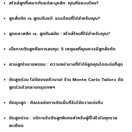
สไตล์สูทที่เหมาะกับแต่ละบุคลิก: คุณคือแบบไหน?
สูทสั่งตัด vs สูทปรับแก้: แบบไหนที่ใช่สำหรับคุณ?
สูทคลาสสิก vs. สูททันสมัย : สไตล์ไหนที่ใช่สำหรับคุณ?
เมื่อการตัดสูทคือการลงทุน: 5 เหตุผลที่คุณควรมีสูทสั่งตัด
สวมสูทในงานพรอม : ความสง่างามที่ทำให้ลูกคุณโดดเด่นที่สุด
ตัดสูทด่วน ไม่ต้องรอคิวนาน! ร้าน Monte Carlo Tailors ตัด
สูทด่วนใจกลางกรุงเทพฯ
ตัดชุดสูท : ศิลปะแห่งการตัดเย็บที่รับใช้ความเร่งรีบ
ตัดสูทด่วน : บริการรับตัดสูทพิเศษสำหรับผู้ที่ใส่ใจในทุกราย
ละเอียด