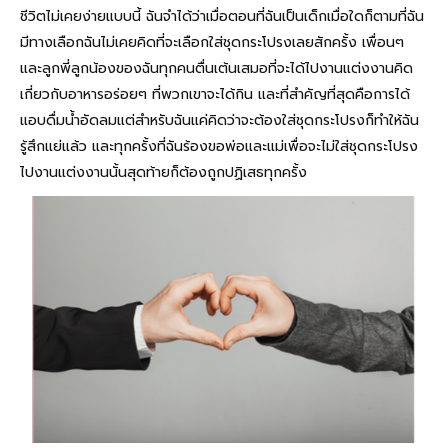
ชีวิตไม่เคยง่ายแบบนี้ ฉันจำได้ว่าเมื่อตอนที่ฉันเป็นเด็กเมื่อใดก็ตามที่ฉัน
มีทางเลือกฉันไม่เคยคิดที่จะเลือกใส่ชุดกระโปรงเลยสักครั้ง เพื่อนๆ
และลูกพี่ลูกน้องของฉันทุกคนตื่นเต้นเสมอที่จะได้ไปงานแต่งงานคิด
เกี่ยวกับอาหารอร่อยๆ ที่พวกเขาจะได้กิน และที่สำคัญที่สุดคือการได้
แอบดื่มน้ำอัดลมแต่สำหรับฉันแค่คิดว่าจะต้องใส่ชุดกระโปรงก็ทำให้ฉัน
รู้สึกแย่แล้ว และทุกครั้งที่ฉันร้องขอพ่อและแม่เพื่อจะไม่ใส่ชุดกระโปรง
ไปงานแต่งงานนั้นสุดท้ายก็ต้องถูกปฏิเสธทุกครั้ง