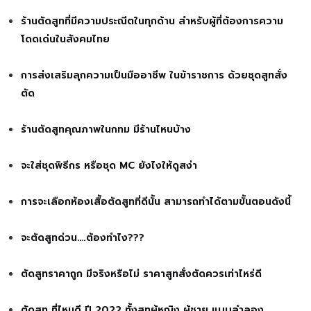
ร้านตัดสูทที่มีความประณีตในทุกด้าน สำหรับผู้ที่ต้องการความ
โดดเด่นในสังคมไทย
การส่งเสริมลุกความเป็นมืออาชีพ ในข้าราชการ ด้วยชุดสูทสั่ง
ตัด
ร้านตัดสูทคุณภาพในกทม มีร้านไหนบ้าง
จะใส่ชุดพิธีกร หรือชุด MC ยังไงให้ดูสง่า
การจะเลือกห้องเสื้อตัดสูทที่ดีนั้น สามารถทำได้ตามขั้นตอนดังนี้
จะตัดสูทด่วน….ต้องทำไง???
ตัดสูทราคาถูก มีจริงหรือไม่ ราคาสูทสั่งตัดควรเท่าไหร่ดี
ตัดสูท ที่ไหนดี ปี 2022 ทั้งสูทผู้หญิง ผู้ชาย แบบลำลอง