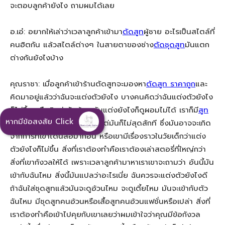
จะตอบลูกค้ายังไง ถามผมได้เลย
อ.เอ๋: อยากให้เล่าว่าเวลาลูกค้าเข้ามา
ตัดสูท
ผู้ชาย อะไรเป็นสไตล์ที่
คนฮิตกัน แล้วสไตล์ต่างๆ ในสายตาของช่าง
ตัดชุดสูท
มันแตก
ต่างกันยังไงบ้าง
คุณราชา: เมื่อลูกค้าเข้าร้านตัดสูทจะมองหา
ตัดสูท ราคาถูก
และ
คิดมาอยู่แล้วว่าฉันจะแต่งตัวยังไง บางคนคิดว่าฉันแต่งตัวยังไง
ก็ไม่ขึ้น หรือคิดว่าฉันอ้วน ฉันแต่งยังไงก็ดูผอมไม่ได้ เราก็มี
สูท
หากมีข้อสงสัย Click
ผู้ชายอ้วน
หรือว่าอะไรก็แล้วแต่มันก็ไม่สุดสักที ซึ่งมันอาจจะเกิด
จากการที่เขาโดนล้อมาก่อน หรือเขามีเรื่องราวในวัยเด็กว่าแต่ง
ตัวยังไงก็ไม่ขึ้น สิ่งที่เราต้องทำคือเราต้องเล่าสตอรี่ที่ใหญ่กว่า
สิ่งที่เขากังวลให้ได้ เพราะเวลาลูกค้ามาหาเราเขาจะถามว่า อันนี้มัน
เข้ากับฉันไหม สิ่งนี้มันแปลว่าอะไรเนี่ย ฉันควรจะแต่งตัวยังไงดี
ถ้าฉันใส่ชุดสูทแล้วมันจะดูอ้วนไหม จะดูเตี้ยไหม มันจะเข้ากับตัว
ฉันไหม มีชุดสูทคนอ้วนหรือเสื้อสูทคนอ้วนแฟชั่นหรือเปล่า สิ่งที่
เราต้องทำคือเข้าไปคุยกับเขาเลยว่าผมเข้าใจว่าคุณมีข้อกังวล