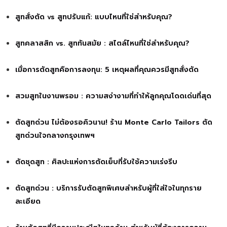
สูทสั่งตัด vs สูทปรับแก้: แบบไหนที่ใช่สำหรับคุณ?
สูทคลาสสิก vs. สูททันสมัย : สไตล์ไหนที่ใช่สำหรับคุณ?
เมื่อการตัดสูทคือการลงทุน: 5 เหตุผลที่คุณควรมีสูทสั่งตัด
สวมสูทในงานพรอม : ความสง่างามที่ทำให้ลูกคุณโดดเด่นที่สุด
ตัดสูทด่วน ไม่ต้องรอคิวนาน! ร้าน Monte Carlo Tailors ตัด
สูทด่วนใจกลางกรุงเทพฯ
ตัดชุดสูท : ศิลปะแห่งการตัดเย็บที่รับใช้ความเร่งรีบ
ตัดสูทด่วน : บริการรับตัดสูทพิเศษสำหรับผู้ที่ใส่ใจในทุกราย
ละเอียด