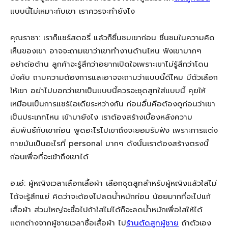
แบบนี้ไม่เหมาะกับเขา เราควรจะทำยังไง
คุณราชา: เราก็แชร์สตอรี่ แล้วก็ชื่นชมเขาก่อน ชื่นชมในความคิด
เห็นของเขา อาจจะถามเขาว่าเขาทำงานด้านไหน ฟังเขามากๆ
อย่าต่อต้าน ลูกค้าจะรู้สึกว่าอยากเปิดใจเพราะเขาไม่รู้สึกว่าโดน
บังคับ ถามความต้องการและอาจจะถามว่าแบบนี้ดีไหม มีตัวเลือก
ให้เขา อย่าไปบอกว่าเขาเป็นแบบนี้ควรจะชุดสูทใส่แบบนี้ คุยให้
เหมือนเป็นการแชร์ไอเดียระหว่างกัน ก่อนอื่นคือต้องดูก่อนว่าเขา
เป็นประเภทไหน เข้ามายังไง เราต้องสร้างเบื้องหลังความ
สัมพันธ์กับเขาก่อน พูดอะไรไปเขาถึงจะยอมรับฟัง เพราะการแต่ง
กายมันเป็นอะไรที่ personal มากๆ ดังนั้นเราต้องสร้างตรงนี้
ก่อนเพื่อที่จะเข้าถึงเขาได้
อ.เอ๋: ผู้หญิงเวลาเลือกเสื้อผ้า เลือกชุดสูทสำหรับผู้หญิงแล้วใส่ไม่
ได้จะรู้สึกแย่ คิดว่าจะต้องไปลดน้ำหนักก่อน น้อยมากที่จะไปแก้
เสื้อผ้า ส่วนใหญ่จะซื้อไปถ้าใส่ไม่ได้ก็จะลดน้ำหนักเพื่อใส่ให้ได้
แตกต่างจากผู้ชายเวลาซื้อเสื้อผ้า ไป
ร้านตัดสูทผู้ชาย
ถ้าตัวเอง