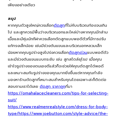
เพียงอย่างเดียว
สรุป
หากคุณตัวสูงใหญ่ควรเลือก
ตัดสูท
ที่ไม่คับบริเวณท้องจนเกิน
ไป และสูทควรมีพื้นว่างบริเวณอกและไหล่บ้างหากคุณมีกล้าม
เนื้อและมีหุ่นนักกีฬาควรเลือกตัดสูทแบบพอดีตัวที่มีการปรับ
แก้ทรงเล็กน้อย เช่นมีช่วงต้นแขนและบริเวณอกหลวมเล็ก
น้อยหากคุณรูปร่างสูงโปร่งควรเลือก
ตัดสูทด่วน
แบบพอดีตัว
และมีช่วงต้นแขนแบบกระชับ เช่น สูทสไตล์ยุโรป เมื่อคุณ
เข้าใจรูปร่างของตนเองดีแล้วก็จะช่วยให้คุณตัดสูทได้พอดี
และเหมาะสมกับรูปร่างของคุณมากยิ่งขึ้นแต่หากคุณกำลัง
มองหาร้านตัดสูทที่เหมาะสมสำหรับคุณโดยเฉพาะล่ะก็ติดต่อ
สอบถามเราได้เลย
ตัดสูท ราคาถูก
ที่มา
https://omahalacecleaners.com/tips-for-selecting-
suit/
https://www.realmenrealstyle.com/dress-for-body-
type/https://www.joebutton.com/style-advice/the-