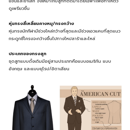
แขนและขาเล็ก จึงเหมาะกับสูทที่ตัดมาโดยเฉพาะเพื่อทำให้ตัว
ดูเพรียวขึ้น
หุ่นทรงสี่เหลี่ยมคางหมู/ทรงกว้าง
หุ่นทรงนักกีฬามีช่วงไหล่กว้างที่สุดและมีช่วงเอวแคบที่สุดแนว
กระดูกซี่โครงจะกว้างขึ้นไปทางไหปลาร้าและไหล่
ประเภทของทรงสูท
ชุดสูทแบบดั้งเดิมมีอยู่สามประเภทคือแบบอเมริกัน แบบ
อังกฤษ และแบบยุโรป/อิตาเลียน