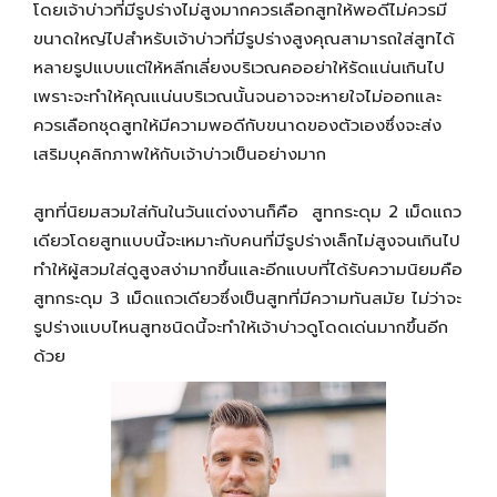
โดยเจ้าบ่าวที่มีรูปร่างไม่สูงมากควรเลือกสูทให้พอดีไม่ควรมี
ขนาดใหญ่ไปสำหรับเจ้าบ่าวที่มีรูปร่างสูงคุณสามารถใส่สูทได้
หลายรูปแบบแต่ให้หลีกเลี่ยงบริเวณคออย่าให้รัดแน่นเกินไป
เพราะจะทำให้คุณแน่นบริเวณนั้นจนอาจจะหายใจไม่ออกและ
ควรเลือกชุดสูทให้มีความพอดีกับขนาดของตัวเองซึ่งจะส่ง
เสริมบุคลิกภาพให้กับเจ้าบ่าวเป็นอย่างมาก
สูทที่นิยมสวมใส่กันในวันแต่งงานก็คือ สูทกระดุม 2 เม็ดแถว
เดียวโดยสูทแบบนี้จะเหมาะกับคนที่มีรูปร่างเล็กไม่สูงจนเกินไป
ทำให้ผู้สวมใส่ดูสูงสง่ามากขึ้นและอีกแบบที่ได้รับความนิยมคือ
สูทกระดุม 3 เม็ดแถวเดียวซึ่งเป็นสูทที่มีความทันสมัย ไม่ว่าจะ
รูปร่างแบบไหนสูทชนิดนี้จะทำให้เจ้าบ่าวดูโดดเด่นมากขึ้นอีก
ด้วย