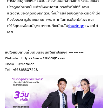
การเลือกสูทให้เหมาะในวันแต่งงานนอกจากจะทำให้ตัวของเจ้า
บ่าวดูหล่อมากขึ้นแล้วยังเพิ่มความทรงจำดีๆให้กับงาน
แต่งงานของคุณเองอีกด้วยทั้งนี้การเลือกชุดสูทจะต้องคำนึง
ถึงช่วงเวลารูปร่างและสภาพอากาศในการเลือกใส่เพราะจะ
ทำให้คุณเหมือนมีชุดแต่งงานที่เหมือนไป
ร้านตัดสูท
แพงๆได้
เลย
สนใจสอบถามเพิ่มเติมเรายินดีให้คำปรึกษา ---------
Website :
https://www.ร้านตัดสูท.com
Line@ : @
mctailor
Tel :
+66863307228