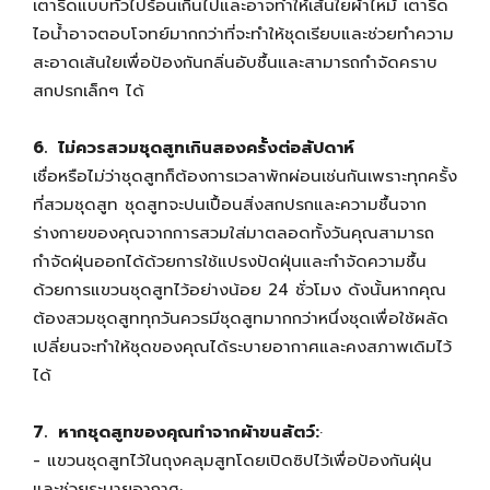
เตารีดแบบทั่วไปร้อนเกินไปและอาจทำให้เส้นใยผ้าไหม้ เตารีด
ไอน้ำอาจตอบโจทย์มากกว่าที่จะทำให้ชุดเรียบและช่วยทำความ
สะอาดเส้นใยเพื่อป้องกันกลิ่นอับชื้นและสามารถกำจัดคราบ
สกปรกเล็กๆ ได้
6. ไม่ควรสวมชุดสูทเกินสองครั้งต่อสัปดาห์
เชื่อหรือไม่ว่าชุดสูทก็ต้องการเวลาพักผ่อนเช่นกันเพราะทุกครั้ง
ที่สวมชุดสูท ชุดสูทจะปนเปื้อนสิ่งสกปรกและความชื้นจาก
ร่างกายของคุณจากการสวมใส่มาตลอดทั้งวันคุณสามารถ
กำจัดฝุ่นออกได้ด้วยการใช้แปรงปัดฝุ่นและกำจัดความชื้น
ด้วยการแขวนชุดสูทไว้อย่างน้อย 24 ชั่วโมง ดังนั้นหากคุณ
ต้องสวมชุดสูททุกวันควรมีชุดสูทมากกว่าหนึ่งชุดเพื่อใช้ผลัด
เปลี่ยนจะทำให้ชุดของคุณได้ระบายอากาศและคงสภาพเดิมไว้
ได้
7. หากชุดสูทของคุณทำจากผ้าขนสัตว์:
·
- แขวนชุดสูทไว้ในถุงคลุมสูทโดยเปิดซิปไว้เพื่อป้องกันฝุ่น
และช่วยระบายอากาศ·