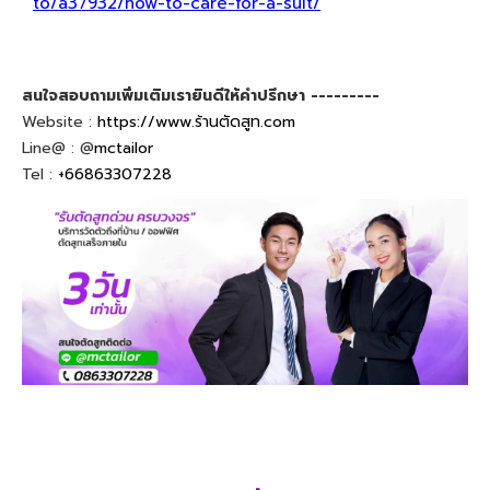
to/a37932/how-to-care-for-a-suit/
สนใจสอบถามเพิ่มเติมเรายินดีให้คำปรึกษา ---------
Website :
https://www.ร้านตัดสูท.com
Line@ : @
mctailor
Tel :
+66863307228