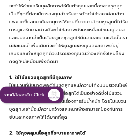
จะทำให้ช่วยเสริมบุคลิกภาพให้กับตัวคุณและเนื่องจากชุดสูท
เป็นที่ชุดที่ต้องมีการลงทุนสำหรับการตัดทำให้ราคาค่อนข้าง
แพงแต่ก็แลกมากับอายุการใช้งานที่ยาวนานโดยชุดสูทที่ได้รับ
การดูแลรักษาอย่างดีจะทำให้สภาพยังคงเหมือนใหม่อยู่เสมอ
และนอกจากจำเป็นต้องดูแลชุดสูทให้มีความสะอาดแล้วนั้นเรา
มีข้อแนะนำเพิ่มเติมที่จะทำให้ชุดสูทของคุณคงสภาพดีอยู่
เสมอและทำให้ชุดสูทตัวโปรดของคุณไม่ว่าจะใส่ครั้งไหนก็ยัง
คงดูใหม่เหมือนเพิ่งตัดมา
1. ใช้ไม้แขวนชุดสูทที่มีคุณภาพ
ไม้แขวนที่มีขนาดพอดีกับชุดสูทและมีความโค้งมนบริเวณไหล่
จะช่วยรักษาสภาพของทรงเสื้อสูทได้เป็นอย่างดีซึ่งไม้แขวน
หากมีข้อสงสัย Click
ควรทำด้วยไม้เพราะจะช่วยในเรื่องการรับน้ำหนัก โดยไม้แขวน
ชุดสูทเหล่านี้จะมีความกว้างและหนาเพื่อสามารถป้องกันการ
ยับและคงสภาพให้ได้มากที่สุด
2. ใช้ถุงคลุมเสื้อสูทที่ระบายอากาศได้