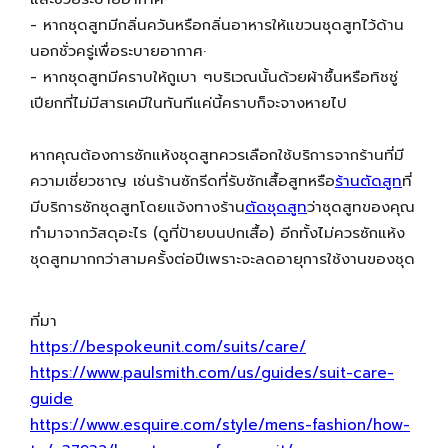
- หากชุดสูทมีกลิ่นควันหรือกลิ่นอาหารให้แขวนชุดสูทไว้ด้าน
นอกชั่วครู่เพื่อระบายอากาศ·
- หากชุดสูทมีคราบให้ถูเบา ๆบริเวณนั้นด้วยผ้าชื้นหรือทิชชู่
เปียกที่ไม่มีสารเคมีในทันทีแค่นี้คราบก็จะจางหายไป
หากคุณต้องการซักแห้งชุดสูทควรเลือกใช้บริการจากร้านที่มี
ความเชี่ยวชาญ เช่นร้านซักรีดที่รับซักเสื้อสูทหรือ
ร้านตัดสูท
ที่
มีบริการซักชุดสูทโดยแจ้งทางร้าน
ตัดชุดสูท
ว่าชุดสูทของคุณ
ทำมาจากวัสดุอะไร (ดูที่ป้ายบนปกเสื้อ) อีกทั้งไม่ควรซักแห้ง
ชุดสูทมากกว่าสามครั้งต่อปีเพราะจะลดอายุการใช้งานของชุด
ที่มา
https://bespokeunit.com/suits/care/
https://www.paulsmith.com/us/guides/suit-care-
guide
https://www.esquire.com/style/mens-fashion/how-