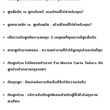
สูทสั่งตัด vs สูทปรับแก้: แบบไหนที่ใช่สำหรับคุณ?
สูทคลาสสิก vs. สูททันสมัย : สไตล์ไหนที่ใช่สำหรับคุณ?
เมื่อการตัดสูทคือการลงทุน: 5 เหตุผลที่คุณควรมีสูทสั่งตัด
สวมสูทในงานพรอม : ความสง่างามที่ทำให้ลูกคุณโดดเด่นที่สุด
ตัดสูทด่วน ไม่ต้องรอคิวนาน! ร้าน Monte Carlo Tailors ตัด
สูทด่วนใจกลางกรุงเทพฯ
ตัดชุดสูท : ศิลปะแห่งการตัดเย็บที่รับใช้ความเร่งรีบ
ตัดสูทด่วน : บริการรับตัดสูทพิเศษสำหรับผู้ที่ใส่ใจในทุกราย
ละเอียด