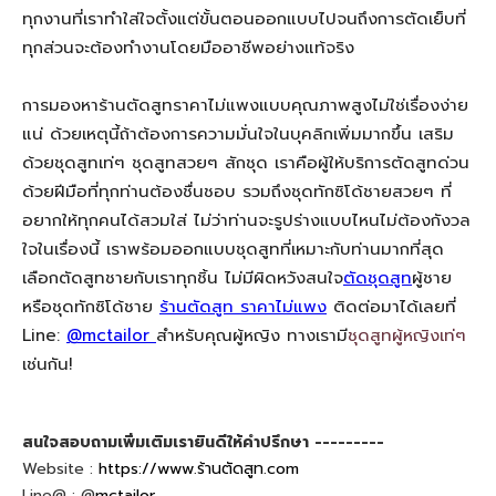
ทุกงานที่เราทำใส่ใจตั้งแต่ขั้นตอนออกแบบไปจนถึงการตัดเย็บที่
ทุกส่วนจะต้องทำงานโดยมืออาชีพอย่างแท้จริง
การมองหาร้านตัดสูทราคาไม่แพงแบบคุณภาพสูงไม่ใช่เรื่องง่าย
แน่ ด้วยเหตุนี้ถ้าต้องการความมั่นใจในบุคลิกเพิ่มมากขึ้น เสริม
ด้วยชุดสูทเท่ๆ ชุดสูทสวยๆ สักชุด เราคือผู้ให้บริการตัดสูทด่วน
ด้วยฝีมือที่ทุกท่านต้องชื่นชอบ รวมถึงชุดทักซิโด้ชายสวยๆ ที่
อยากให้ทุกคนได้สวมใส่ ไม่ว่าท่านจะรูปร่างแบบไหนไม่ต้องกังวล
ใจในเรื่องนี้ เราพร้อมออกแบบชุดสูทที่เหมาะกับท่านมากที่สุด
เลือกตัดสูทชายกับเราทุกชิ้น ไม่มีผิดหวังสนใจ
ตัดชุดสูท
ผู้ชาย
หรือชุดทักซิโด้ชาย
ร้านตัดสูท ราคาไม่แพง
ติดต่อมาได้เลยที่
Line:
@mctailor
สำหรับคุณผู้หญิง ทางเรามี
ชุดสูทผู้หญิงเท่ๆ
เช่นกัน!
สนใจสอบถามเพิ่มเติมเรายินดีให้คำปรึกษา ---------
Website :
https://www.ร้านตัดสูท.com
Line@ : @
mctailor