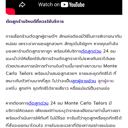
ตัดสูทร้านไหนดีที่ควรใช้บริการ
การเลือกร้านตัดสูทผู้ชายดีๆ สักแห่งต้องมีวิธีในการพิจารณากัน
หน่อย เพราะราคาของสูทสวยๆ สักชุดไม่ใช่ถูกๆ หากคุณกำลัง
มองหาร้านตัดสูทราคาถูก พร้อมให้บริการ
ตัดสูทด่วน
24 ชม
แนะนำว่าให้เลือกใช้บริการร้านตัดสูทราคาไม่แพงกับเราได้เลย
ด้วยประสบการณ์การทำงานในด้านนี้มาอย่างยาวนาน Monte
Carlo Tailors พร้อมนำเสนอสูทสวยๆ ชายและชุดทักซิโด้ ที่
เหมาะกับตัวท่านมากที่สุด ไม่ว่าจะเป็น
สูทผู้ชายอ้วน
สูทผู้ชาย
แฟชั่น
สูทเท่ๆ ชุดทักซิโด้ชายสีขาว หรือแม้แต่เป็นงานเร่ง
หากต้องการ
ตัดสูทด่วน
24 ชม Monte Carlo Tailors มี
บริการให้ตลอด เพียงแค่ท่านระบุว่ารายละเอียดมาเท่านั้นทางเรา
พร้อมดำเนินการให้ทันที ไม่มีรีรอ การันตีว่าชุดสูทหรือชุดทักซิโด้
ที่สั่งจะออกมาโดนใจ ภายในระยะเวลาที่ต้องการอย่างแน่นอน