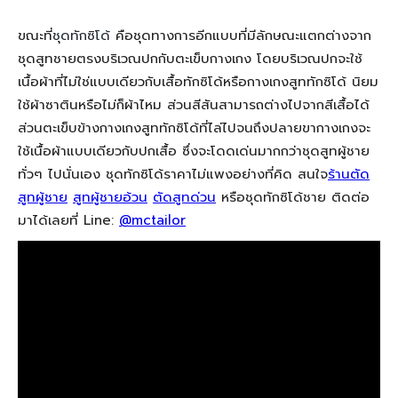
ขณะที่
ชุดทักซิโด้
คือชุดทางการอีกแบบที่มีลักษณะแตกต่างจาก
ชุดสูทชายตรงบริเวณปกกับตะเข็บกางเกง โดยบริเวณปกจะใช้
เนื้อผ้าที่ไม่ใช่แบบเดียวกับเสื้อทักซิโด้หรือกางเกงสูททักซิโด้ นิยม
ใช้ผ้าซาตินหรือไม่ก็ผ้าไหม ส่วนสีสันสามารถต่างไปจากสีเสื้อได้
ส่วนตะเข็บข้างกางเกงสูททักซิโด้ที่ไล่ไปจนถึงปลายขากางเกงจะ
ใช้เนื้อผ้าแบบเดียวกับปกเสื้อ ซึ่งจะโดดเด่นมากกว่าชุดสูทผู้ชาย
ทั่วๆ ไปนั่นเอง ชุดทักซิโด้ราคาไม่แพงอย่างที่คิด สนใจ
ร้านตัด
สูทผู้ชาย
สูทผู้ชายอ้วน
ตัดสูทด่วน
หรือชุดทักซิโด้ชาย ติดต่อ
มาได้เลยที่ Line:
@mctailor