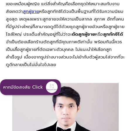
เยอะเหมือนผู้หญิง แต่สิ่งสำคัญคือเลือกชุดให้เหมาะสมกับงาน
สังเกตว่า
สูทผู้ชาย
หรือสูททักซิโด้จะเป็นพื้นฐานที่ได้รับความนิยม
สูงสุด เหตุผลเพราะสูทชายจะให้ความเป็นสากล สุภาพ อีกทั้งคน
ที่มีรูปร่างใหญ่ก็สามารถดูดีได้ด้วยชุดสูทผู้ชายอ้วนหรือสูทผู้ชาย
ไซส์ใหญ่ ประเด็นสำคัญอยู่ที่ไม่ว่าจะ
ตัดสูทผู้ชาย
หรือ
สูททักซิโด้
จำเป็นต้องเลือกร้านตัดสูทที่มีคุณภาพดีเท่านั้น พร้อมกันนี้ควร
เป็นเสื้อสูทผู้ชายที่ตัดเฉพาะตัวบุคคล ไม่แนะนำให้เลือกสูท
สำเร็จรูป เนื่องจากรูปร่างบางส่วนจะไม่เข้ากับตัวผู้สวมใส่จากที่จะ
ดูดีกลายเป็นไม่มั่นใจไปเลย
หากมีข้อสงสัย Click