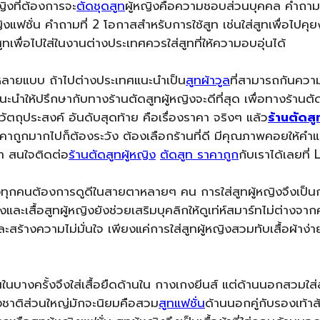
ิงที่ต้องการจะ
ตัดชุดสูท
ผู้หญิงคือความชอบส่วนบุคคล คำถา
งแฟชั่น คำถามที่ 2 โอกาสสำหรับการใช้สูท เช่นใส่สูทเพื่อไปคุย
ทเพื่อไปใส่ในงานต่างประเทศควรใส่สูทที่ให้ความอบอุ่นได้
สูทมีหลายแบบ ถ้าไปต่างประเทศแนะนำเป็น
สูทผ้าวูล
ที่สามารถกันความ
้แนะนำให้ปรึกษากับทางร้านตัดสูทผู้หญิงจะดีที่สุด เพื่อทางร้านต
วัตถุประสงค์ อันดับสุดท้าย คือเรื่องราคา จริงๆ แล้ว
ร้านตัดส
ราคาถูกมากไปก็ต้องระวัง ต้องเลือกร้านที่ดี มีคุณภาพคอยให้คำแ
ูท สนใจติดต่อ
ร้านตัดสูทผู้หญิง
ตัดสูท ราคาถูก
กับเราได้เลยที่
งทุกคนต้องการดูดีในสายตาหลายๆ คน การใส่สูทผู้หญิงจึงเป็นก
งและเสื้อสูทผู้หญิงยังช่วยเสริมบุคลิกให้ดูเท่ห์สมาร์ทไม่ต่างจา
และสร้างความไม่มั่นใจ เพียงแค่การใส่สูทผู้หญิงสวมทับเสื้อผ้าง
ในบางครั้งจึงใส่เสื้อยืดด้านใน กางเกงยีนส์ แต่ด้านนอกสวมใส่
างชาติส่วนใหญ่มักจะนิยมคือสวม
สูทแฟชั่น
ด้านนอกคู่กับรองเท้าส้