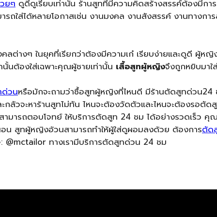
สวยๆ
ดูดีดูเรียบเท่านั้น ร้านสูทที่มีความคิดสร้างสรรค์ต้องมี
อ สามารถใส่ได้หลายโอกาสเช่น งานมงคล งานสังสรรค์ งานทางการส
่างๆ ในยุคที่เรียกว่าต้องมีความเก๋ เรียบง่ายและดูดี ผู้หญิ
ทนั้นต้องใส่เฉพาะคุณผู้ชายเท่านั้น
เสื้อสูทผู้หญิง
จึงถูกหยิบมาใส
ทด่วน
หรือมักจะถามว่าซื้อสูทผู้หญิงที่ไหนดี มีร้านตัดสูทด่วน2
ัวจะหาร้านสูทไม่ทัน ไหนจะต้องวัดตัวและไหนจะต้องรอตัดสูทอีก ซ
่ดีสามารถตอบโจทย์ ให้บริการตัดสูท 24 ชม ได้อย่างรวดเร็ว คุ
่นอน สูทผู้หญิงอ้วนสามารถทำให้ผู้ใส่ดูผอมลงด้วย ต้องการ
ตัด
ne: @mctailor ทางเรามีบริการตัดสูทด่วน 24 ชม