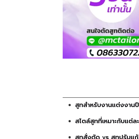
สูทสำหรับงานแต่งงานปี
สไตล์สูทที่เหมาะกับแต่
สูทสั่งตัด vs สูทปรับแก