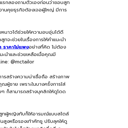
มแรกลองถามตัวเองก่อนว่าชอบสูท
งานคุยธุรกิจต้องเจอผู้ใหญ่ มีการ
หนาวได้ช่วยให้ความอบอุ่นได้ดี
ัดสูทจะช่วยในเรื่องการให้คำแนะนำ
ูท ราคาไม่แพง
อย่างที่คิด ไม่ต้อง
นะนำและช่วยเหลือเมื่อคุณมี
 Line: @mctailor
ารสร้างความน่าเชื่อถือ สร้างภาพ
กคุณผู้ชาย เพราะในบางครั้งการใส่
่ายๆ ก็สามารถสร้างบุคลิกให้ดูโดด
สูทผู้หญิงทับก็ให้อารมณ์แบบสไตล์
นสูงหรือรองเท้าคัทชู ปรับลุคให้ดู