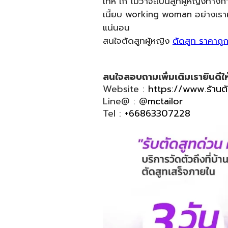
เท่ห์ เก๋ ไม่ว่าจะเป็นสูทผู้หญิงทางก
เนี้ยบ working woman อย่างเราหรื
แน่นอน
สนใจตัดสูทผู้หญิง
ตัดสูท ราคาถู
สนใจสอบถามเพิ่มเติมเรายินดีให
Website :
https://www.ร้านต
Line@ : @
mctailor
Tel :
+66863307228