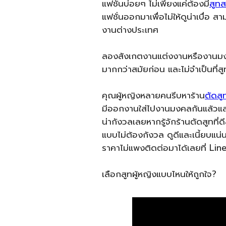
แฟชั่นบ่อยๆ ไม่เพียงแค่ต้องมี
สูท
แฟชั่นออกมาเพื่อไม่ให้ดูน่าเบื่
งานต่างประเทศ
ลองสังเกตงานแต่งงานหรืองานมงคลต
มากกว่าสมัยก่อน และไม่จำเป็นที่สู
คุณผู้หญิงหลายคนรีบหาร้าน
ตัดสู
มีออกงานใส่ไปงานมงคลกันแล้วและกล
น่ากังวลเลยหากรู้จักร้านตัดสูทที
แบบไม่ต้องกังวล ดูดีและเนี้ยบแน
ราคาไม่แพงติดต่อมาได้เลยที่ Li
เลือกสูทผู้หญิงแบบไหนให้ถูกใจ?